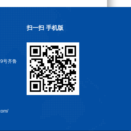
扫一扫 手机版
9号齐鲁
com/