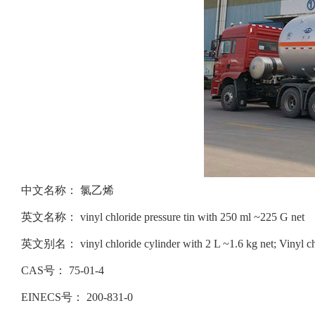
中文名称：
氯乙烯
英文名称：
vinyl chloride pressure tin with 250 ml ~225 G net
英文别名：
vinyl chloride cylinder with 2 L ~1.6 kg net; Vinyl c
CAS号：
75-01-4
EINECS号：
200-831-0