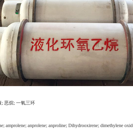
液; 恶烷; 一氧三环
e; amprolene; anprolene; anproline; Dihydrooxirene; dimethylene oxid